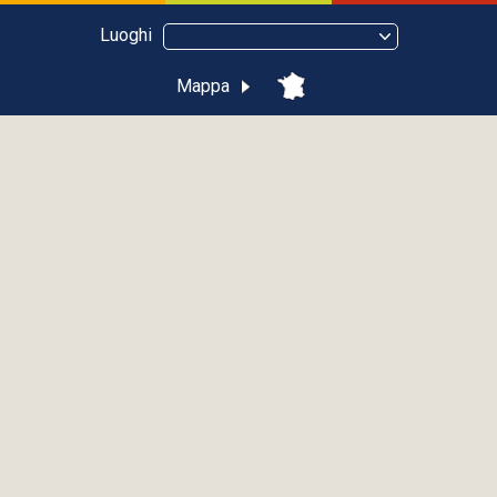
Luoghi
Mappa
Château Saint-Michel d'Avully
BRENTHONNE