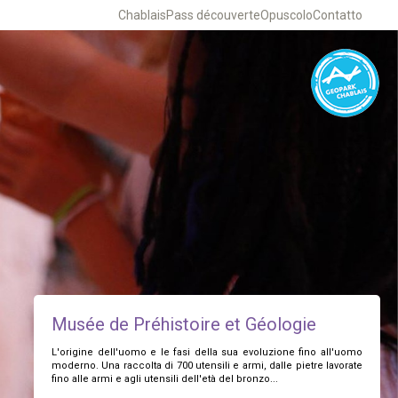
Chablais
Pass découverte
Opuscolo
Contatto
Musée de Préhistoire et Géologie
L'origine dell'uomo e le fasi della sua evoluzione fino all'uomo
moderno. Una raccolta di 700 utensili e armi, dalle pietre lavorate
fino alle armi e agli utensili dell'età del bronzo...