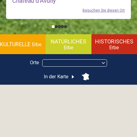
Château d'Avully
Besuchen Sie diesen Ort
NATÜRLICHES
HISTORISCHES
KULTURELLE
Erbe
Erbe
Erbe
Orte
In der Karte
Arboretum de Ripaille
THONON-LES-BAINS