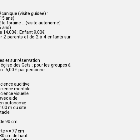
anique (visite guidée) :
 15 ans)
e foraine ... (visite autonome) :
5 ans)
te 14,00€ ; Enfant 9,00€
our 2 parents et de 2 à 4 enfants sur
es et sur réservation
'église des Gets : pour les groupes à
n : 5,00 € par personne.
cience auditive
icience mentale
cience visuelle
avec aide
 en autonomie
100 m du site
stacle
de 90 cm
rte >= 77 cm
 80 cm de haut