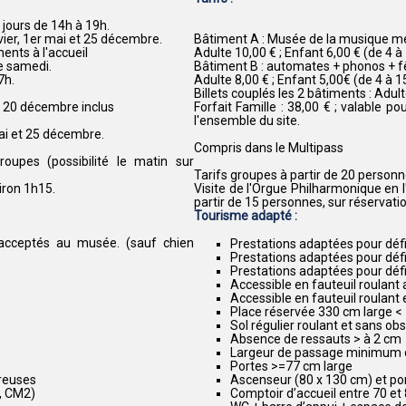
jours de 14h à 19h.
vier, 1er mai et 25 décembre.
Bâtiment A : Musée de la musique méc
ents à l'accueil
Adulte 10,00 € ; Enfant 6,00 € (de 4 à
e samedi.
Bâtiment B : automates + phonos + fêt
7h.
Adulte 8,00 € ; Enfant 5,00€ (de 4 à 1
Billets couplés les 2 bâtiments : Adul
 20 décembre inclus
Forfait Famille : 38,00 € ; valable p
l'ensemble du site.
mai et 25 décembre.
Compris dans le Multipass
roupes (possibilité le matin sur
Tarifs groupes à partir de 20 personn
iron 1h15.
Visite de l'Orgue Philharmonique en l
partir de 15 personnes, sur réservatio
Tourisme adapté :
acceptés au musée. (sauf chien
Prestations adaptées pour défi
Prestations adaptées pour déf
Prestations adaptées pour défi
Accessible en fauteuil roulant 
Accessible en fauteuil roulant
Place réservée 330 cm large < 
Sol régulier roulant et sans ob
Absence de ressauts > à 2 cm
Largeur de passage minimum 
Portes >=77 cm large
breuses
Ascenseur (80 x 130 cm) et po
, CM2)
Comptoir d’accueil entre 70 et