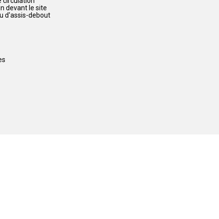
 circulation
n devant le site
u d'assis-debout
es