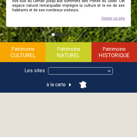
rive sud du Léman jusqu'aux sommets des Portes du Soleil. Cet
espace naturel remarquable imprègne la culture et la vie de ses
habitants et de ses nombreux visiteurs...
Visiter ce site
Patrimoine
Patrimoine
Patrimoine
CULTUREL
NATUREL
HISTORIQUE
Les sites
à la carte
Thématique
Culturel
Naturel
Historique
Ville