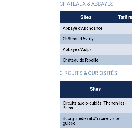
CHÂTEAUX & ABBAYES
Sites
Tarif 
Abbaye d’Abondance
Château d’Avully
Abbaye d’Aulps
Château de Ripaille
CIRCUITS & CURIOSITÉS
Sites
Circuits audio-guidés, Thonon-les-
Bains
Bourg médiéval d’Yvoire, visite
guidée