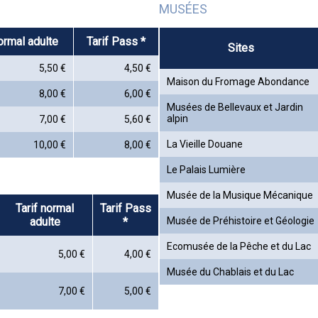
MUSÉES
normal adulte
Tarif Pass *
Sites
5,50 €
4,50 €
Maison du Fromage Abondance
8,00 €
6,00 €
Musées de Bellevaux et Jardin
alpin
7,00 €
5,60 €
La Vieille Douane
10,00 €
8,00 €
Le Palais Lumière
Musée de la Musique Mécanique
Tarif normal
Tarif Pass
adulte
*
Musée de Préhistoire et Géologie
Ecomusée de la Pêche et du Lac
5,00 €
4,00 €
Musée du Chablais et du Lac
7,00 €
5,00 €